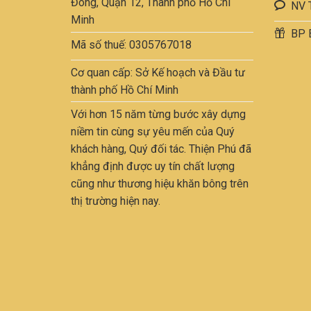
Đông, Quận 12, Thành phố Hồ Chí
thể
NV 
được
Minh
BP 
chọn
Mã số thuế: 0305767018
trên
trang
Cơ quan cấp: Sở Kế hoạch và Đầu tư
sản
thành phố Hồ Chí Minh
phẩ
Với hơn 15 năm từng bước xây dựng
niềm tin cùng sự yêu mến của Quý
khách hàng, Quý đối tác. Thiện Phú đã
khẳng định được uy tín chất lượng
cũng như thương hiệu khăn bông trên
thị trường hiện nay.