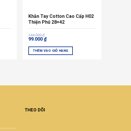
được
chọn
Khăn Tay Cotton Cao Cấp H02
trên
Thiện Phú 28×42
trang
sản
Giá
Giá
144.000
₫
phẩm
99.000
₫
gốc
hiện
là:
tại
144.000 ₫.
là:
THÊM VÀO GIỎ HÀNG
99.000 ₫.
Sản
phẩm
này
có
nhiều
biến
thể.
Các
THEO DÕI
tùy
chọn
có