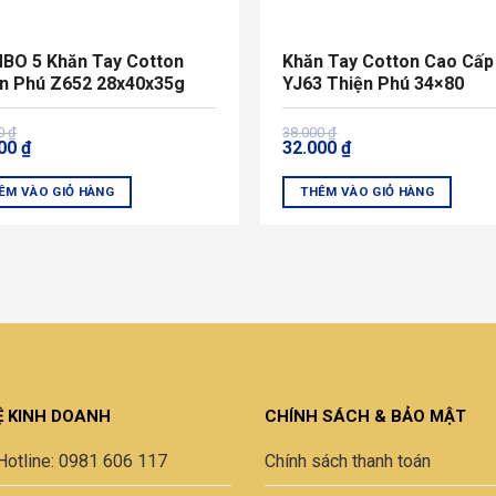
được
chọn
BO 5 Khăn Tay Cotton
Khăn Tay Cotton Cao Cấp
trên
n Phú Z652 28x40x35g
YJ63 Thiện Phú 34×80
trang
sản
Giá
Giá
00
₫
38.000
₫
m
phẩm
000
₫
32.000
₫
gốc
hiện
là:
tại
00 ₫.
38.000 ₫.
là:
ÊM VÀO GIỎ HÀNG
THÊM VÀO GIỎ HÀNG
00 ₫.
32.000 ₫.
Sản
m
phẩm
này
có
u
nhiều
biến
thể.
Các
Ệ KINH DOANH
CHÍNH SÁCH & BẢO MẬT
tùy
chọn
Hotline: 0981 606 117
Chính sách thanh toán
có