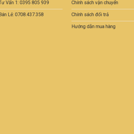
thể
Tư Vấn 1: 0395 805 939
Chính sách vận chuyển
được
Bán Lẻ: 0708.437.358
Chính sách đổi trả
chọn
trên
Hướng dẫn mua hàng
trang
sản
m
phẩm