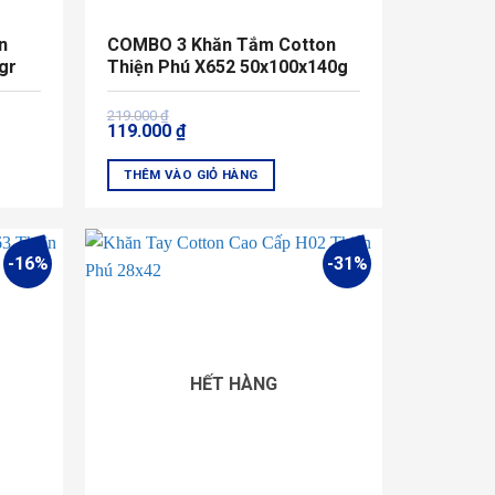
n
COMBO 3 Khăn Tắm Cotton
gr
Thiện Phú X652 50x100x140g
Giá
Giá
219.000
₫
119.000
₫
gốc
hiện
là:
tại
219.000 ₫.
là:
THÊM VÀO GIỎ HÀNG
119.000 ₫.
Sản
phẩm
này
-16%
-31%
có
nhiều
biến
thể.
Các
HẾT HÀNG
tùy
chọn
có
thể