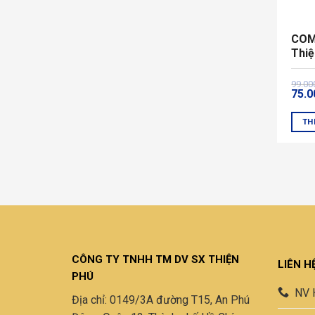
được
chọn
COM
trên
Thiệ
trang
sản
Giá
Giá
99.0
phẩ
75.
gốc
hiện
là:
tại
99.0
là:
TH
75.0
Sản
phẩ
này
có
nhiề
biến
thể.
Các
CÔNG TY TNHH TM DV SX THIỆN
LIÊN H
tùy
PHÚ
chọn
NV 
Địa chỉ: 0149/3A đường T15, An Phú
có