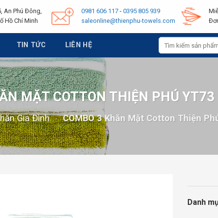
, An Phú Đông,
0981 606 117
-
0395 805 939
Miễ
ố Hồ Chí Minh
saleonline@thienphu-towels.com
Đơn
Tìm
TIN TỨC
LIÊN HỆ
kiếm:
ĂN MẶT COTTON THIỆN PHÚ YT73
hăn Gia Đình
-
COMBO 3 Khăn Mặt Cotton Thiện Ph
Danh m