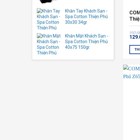
Khăn Tay Khách Sạn -
COM
Spa Cotton Thiện Phú
Thiệ
30x30 34gr
Giá
Giá
197.
Khăn Mặt Khách Sạn -
129
gốc
hiện
Spa Cotton Thiện Phú
là:
tại
40x75 150gr
197.
là:
TH
129.
Sản
phẩ
này
có
nhiề
biến
thể.
Các
tùy
chọn
có
thể