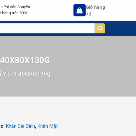
Giỏ hàng
n Phí Vận Chuyển
 hàng trên 500k
0
₫
 40X80X130G
ú YT73 40x80x130g
ục:
Khăn Gia Đình
,
Khăn Mặt