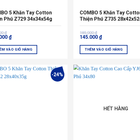
BO 5 Khăn Tay Cotton
COMBO 5 Khăn Tay Cotto
n Phú Z729 34x34x54g
Thiện Phú Z735 28x42x52
Giá
Giá
000
₫
185.000
₫
.000
₫
145.000
₫
gốc
hiện
là:
tại
000 ₫.
185.000 ₫.
là:
ÊM VÀO GIỎ HÀNG
THÊM VÀO GIỎ HÀNG
000 ₫.
145.000 ₫.
Sản
m
phẩm
này
-24%
có
u
nhiều
biến
thể.
Các
HẾT HÀNG
tùy
chọn
có
thể