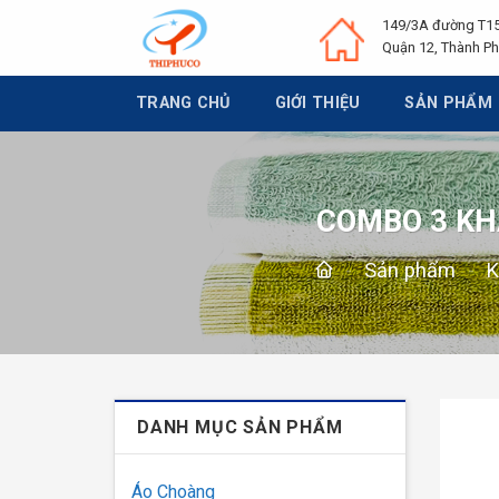
Chuyển
149/3A đường T15
đến
Quận 12, Thành Ph
nội
dung
TRANG CHỦ
GIỚI THIỆU
SẢN PHẨM
COMBO 3 KH
-
Sản phẩm
-
K
DANH MỤC SẢN PHẨM
Áo Choàng