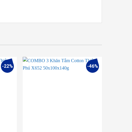
-22%
-46%