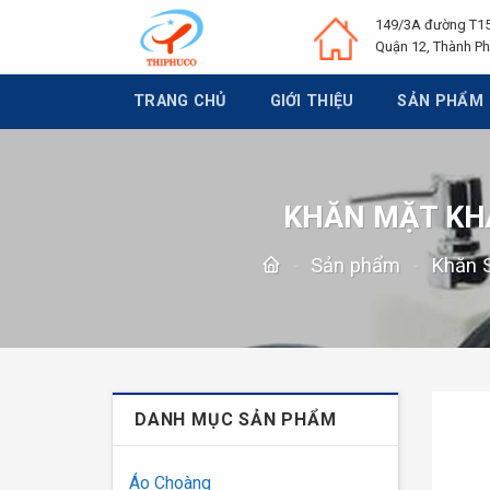
Chuyển
149/3A đường T15
đến
Quận 12, Thành Ph
nội
dung
TRANG CHỦ
GIỚI THIỆU
SẢN PHẨM
KHĂN MẶT KHÁ
-
Sản phẩm
-
Khăn 
DANH MỤC SẢN PHẨM
Áo Choàng