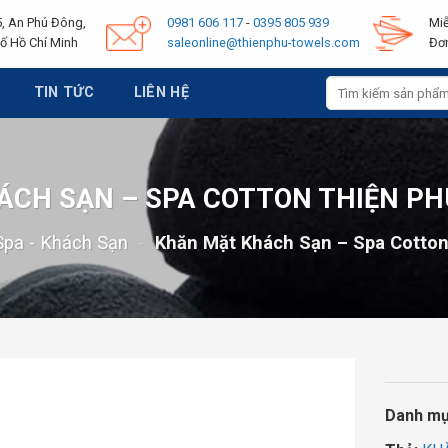
, An Phú Đông,
0981 606 117
-
0395 805 939
Miễ
ố Hồ Chí Minh
saleonline@thienphu-towels.com
Đơn
Tìm
TIN TỨC
LIÊN HỆ
kiếm:
CH SẠN – SPA COTTON THIỆN PH
Spa - Khách Sạn
-
Khăn Mặt Khách Sạn – Spa Cotto
Danh m