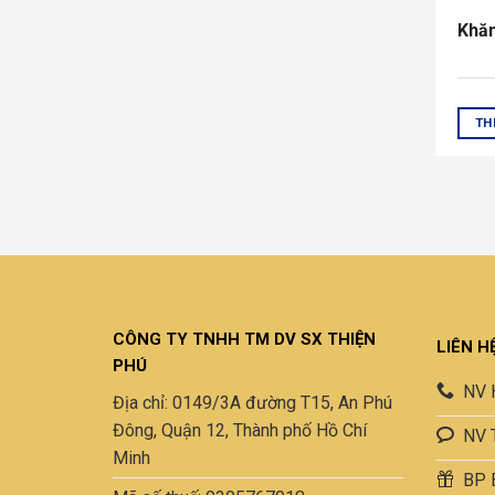
Khăn
TH
CÔNG TY TNHH TM DV SX THIỆN
LIÊN H
PHÚ
NV 
Địa chỉ: 0149/3A đường T15, An Phú
Đông, Quận 12, Thành phố Hồ Chí
NV 
Minh
BP 