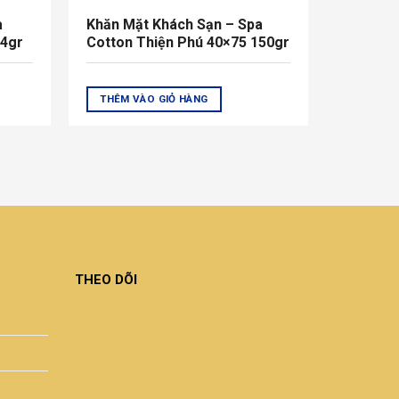
a
Khăn Mặt Khách Sạn – Spa
34gr
Cotton Thiện Phú 40×75 150gr
THÊM VÀO GIỎ HÀNG
THEO DÕI