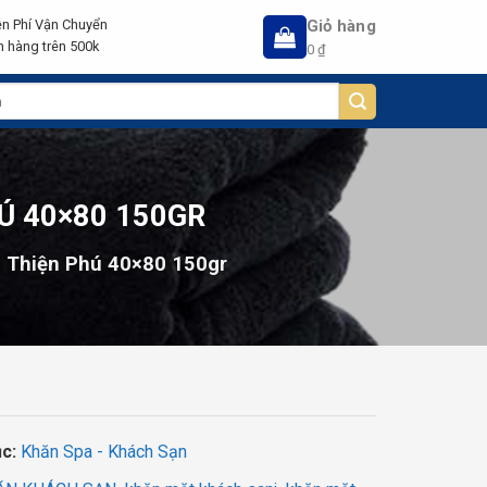
Giỏ hàng
n Phí Vận Chuyển
 hàng trên 500k
0
₫
Ú 40×80 150GR
n Thiện Phú 40×80 150gr
ục:
Khăn Spa - Khách Sạn