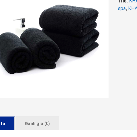
Thẻ:
KH
spa
,
KHĂ
 tả
Đánh giá (0)