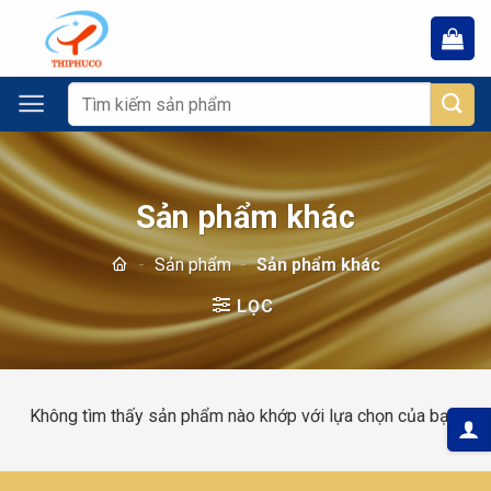
Chuyển
đến
nội
dung
Tìm
kiếm:
Sản phẩm khác
-
Sản phẩm
-
Sản phẩm khác
LỌC
Không tìm thấy sản phẩm nào khớp với lựa chọn của bạn.