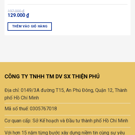
Giá
Giá
197.000
₫
129.000
₫
gốc
hiện
là:
tại
197.000 ₫.
là:
THÊM VÀO GIỎ HÀNG
129.000 ₫.
Sản
phẩm
này
có
nhiều
biến
thể.
CÔNG TY TNHH TM DV SX THIỆN PHÚ
Các
tùy
Địa chỉ: 0149/3A đường T15, An Phú Đông, Quận 12, Thành
chọn
có
phố Hồ Chí Minh
thể
Mã số thuế: 0305767018
được
chọn
Cơ quan cấp: Sở Kế hoạch và Đầu tư thành phố Hồ Chí Minh
trên
trang
Với hơn 15 năm từng bước xây dựng niềm tin cùng sự yêu
sản