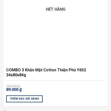
chọn
có
HẾT HÀNG
thể
được
chọn
trên
trang
sản
phẩm
COMBO 3 Khăn Mặt Cotton Thiện Phú Y652
34x80x84g
Giá
Giá
159.000
₫
89.000
₫
gốc
hiện
là:
tại
159.000 ₫.
là:
THÊM VÀO GIỎ HÀNG
89.000 ₫.
Sản
phẩm