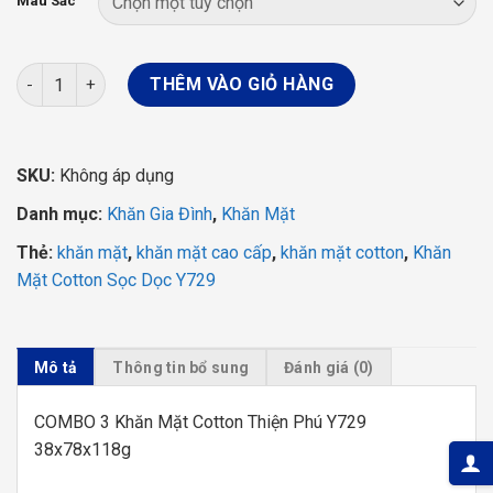
189.000 ₫.
là:
Màu Sắc
129.000 ₫.
COMBO 3 Khăn Mặt Cotton Thiện Phú Y729 38x78x118g số lượ
THÊM VÀO GIỎ HÀNG
SKU:
Không áp dụng
Danh mục:
Khăn Gia Đình
,
Khăn Mặt
Thẻ:
khăn mặt
,
khăn mặt cao cấp
,
khăn mặt cotton
,
Khăn
Mặt Cotton Sọc Dọc Y729
Mô tả
Thông tin bổ sung
Đánh giá (0)
COMBO 3 Khăn Mặt Cotton Thiện Phú Y729
38x78x118g