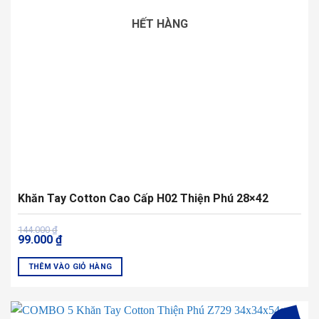
có
HẾT HÀNG
thể
được
chọn
trên
trang
sản
phẩm
Khăn Tay Cotton Cao Cấp H02 Thiện Phú 28×42
Giá
Giá
144.000
₫
99.000
₫
gốc
hiện
là:
tại
144.000 ₫.
là:
THÊM VÀO GIỎ HÀNG
99.000 ₫.
Sản
phẩm
này