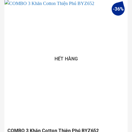
này
-36%
có
nhiều
biến
thể.
Các
tùy
chọn
có
HẾT HÀNG
thể
được
chọn
trên
trang
sản
phẩm
COMBO 3 Khăn Cotton Thiện Phú BYZ652