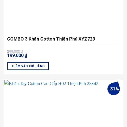
sản
phẩm
COMBO 3 Khăn Cotton Thiện Phú XYZ729
Giá
Giá
299.000
₫
199.000
₫
gốc
hiện
là:
tại
299.000 ₫.
là:
THÊM VÀO GIỎ HÀNG
199.000 ₫.
Sản
phẩm
này
-31%
có
nhiều
biến
thể.
Các
tùy
chọn