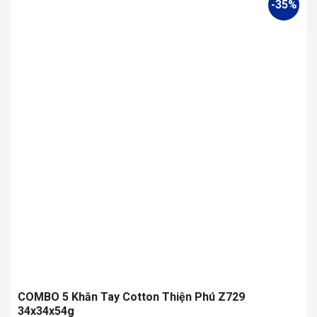
-35%
có
nhiều
biến
thể.
Các
tùy
chọn
có
thể
được
chọn
trên
trang
sản
phẩm
COMBO 5 Khăn Tay Cotton Thiện Phú Z729
34x34x54g