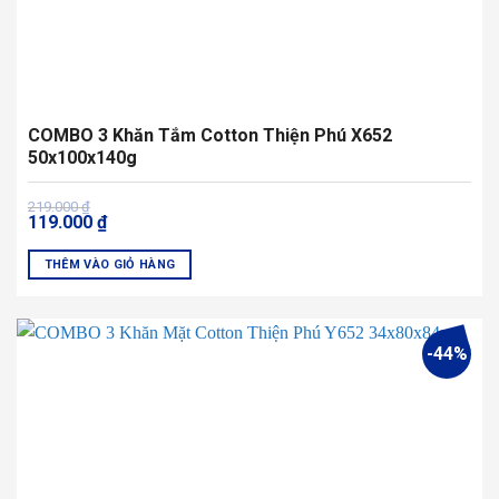
COMBO 3 Khăn Tắm Cotton Thiện Phú X652
50x100x140g
Giá
Giá
219.000
₫
119.000
₫
gốc
hiện
là:
tại
219.000 ₫.
là:
THÊM VÀO GIỎ HÀNG
119.000 ₫.
Sản
phẩm
này
-44%
có
nhiều
biến
thể.
Các
tùy