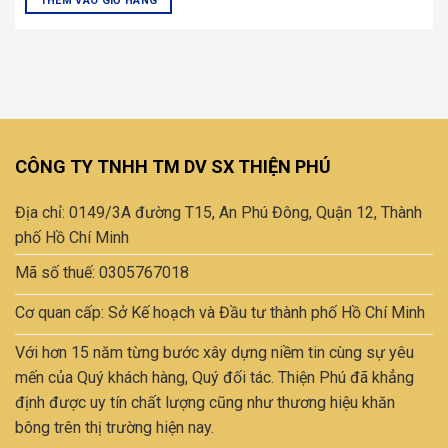
NV Hotline: 0981 606 117
NV Tư Vấn 1: 0395 805 939
BP Bán Lẻ: 0708.437.358
CHÍNH SÁCH & BẢO MẬT
Chính sách thanh toán
Chính sách vận chuyển
Chính sách đổi trả
Hướng dẫn mua hàng
THEO DÕI