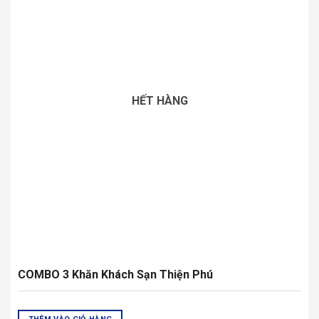
CÔNG TY TNHH TM DV SX THIỆN PHÚ
Địa chỉ: 0149/3A đường T15, An Phú Đông, Quận 12, Thành
phố Hồ Chí Minh
Mã số thuế: 0305767018
Cơ quan cấp: Sở Kế hoạch và Đầu tư thành phố Hồ Chí Minh
Với hơn 15 năm từng bước xây dựng niềm tin cùng sự yêu
mến của Quý khách hàng, Quý đối tác. Thiện Phú đã khẳng
định được uy tín chất lượng cũng như thương hiệu khăn
bông trên thị trường hiện nay.
LIÊN HỆ KINH DOANH