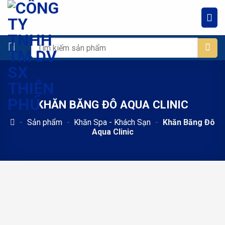
Chuyển
đến
nội
dung
Tìm
kiếm:
KHĂN BĂNG ĐÔ AQUA CLINIC
-
Sản phẩm
-
Khăn Spa - Khách Sạn
-
Khăn Băng Đô
Aqua Clinic