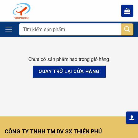
Chuyển
đến
nội
dung
Tìm
kiếm:
Chưa có sản phẩm nào trong giỏ hàng.
QUAY TRỞ LẠI CỬA HÀNG
CÔNG TY TNHH TM DV SX THIỆN PHÚ