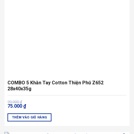
có
thể
được
chọn
trên
trang
sản
phẩm
COMBO 5 Khăn Tay Cotton Thiện Phú Z652
28x40x35g
Giá
Giá
99.000
₫
75.000
₫
gốc
hiện
là:
tại
99.000 ₫.
là:
THÊM VÀO GIỎ HÀNG
75.000 ₫.
Sản
phẩm