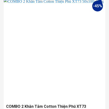
này
-45%
có
nhiều
biến
thể.
Các
tùy
chọn
có
thể
được
chọn
trên
trang
sản
phẩm
COMBO 2 Khăn Tắm Cotton Thiện Phú XT73