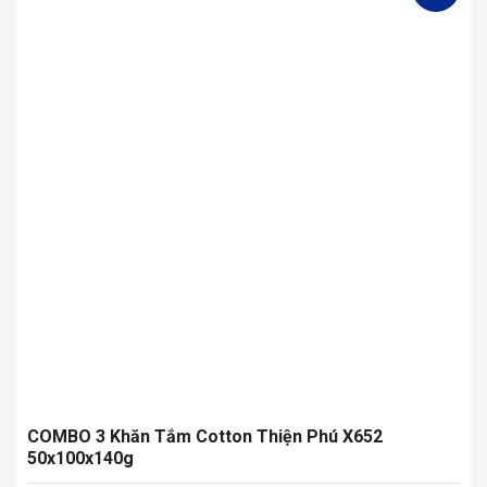
nhiều
biến
thể.
Các
tùy
chọn
có
thể
được
chọn
trên
trang
sản
phẩm
COMBO 3 Khăn Tắm Cotton Thiện Phú X652
50x100x140g