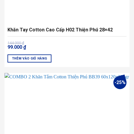
Khăn Tay Cotton Cao Cấp H02 Thiện Phú 28×42
Giá
Giá
144.000
₫
99.000
₫
gốc
hiện
là:
tại
144.000 ₫.
là:
THÊM VÀO GIỎ HÀNG
99.000 ₫.
Sản
phẩm
này
-25%
có
nhiều
biến
thể.
Các
tùy
chọn
có