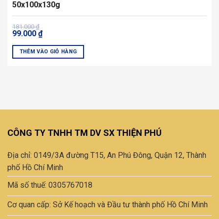
50x100x130g
Giá
Giá
181.000
₫
99.000
₫
gốc
hiện
là:
tại
181.000 ₫.
là:
THÊM VÀO GIỎ HÀNG
99.000 ₫.
CÔNG TY TNHH TM DV SX THIỆN PHÚ
Địa chỉ: 0149/3A đường T15, An Phú Đông, Quận 12, Thành
phố Hồ Chí Minh
Mã số thuế: 0305767018
Cơ quan cấp: Sở Kế hoạch và Đầu tư thành phố Hồ Chí Minh