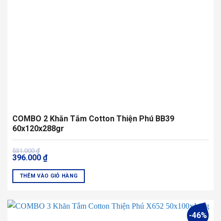
thể
được
chọn
trên
trang
sản
phẩm
COMBO 2 Khăn Tắm Cotton Thiện Phú BB39
60x120x288gr
Giá
Giá
531.000
₫
396.000
₫
gốc
hiện
là:
tại
531.000 ₫.
là:
THÊM VÀO GIỎ HÀNG
396.000 ₫.
Sản
phẩm
này
-46%
có