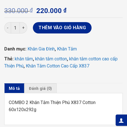
Giá
Giá
330.000
₫
220.000
₫
gốc
hiện
là:
tại
COMBO 2 Khăn Tắm Thiện Phú X837 Cotton 60x120x292g số l
THÊM VÀO GIỎ HÀNG
330.000 ₫.
là:
220.000 ₫.
Danh mục:
Khăn Gia Đình
,
Khăn Tắm
Thẻ:
khăn tắm
,
khăn tắm cotton
,
khăn tắm cotton cao cấp
Thiện Phú
,
Khăn Tắm Cotton Cao Cấp X837
Mô tả
Đánh giá (0)
COMBO 2 Khăn Tắm Thiện Phú X837 Cotton
60x120x292g