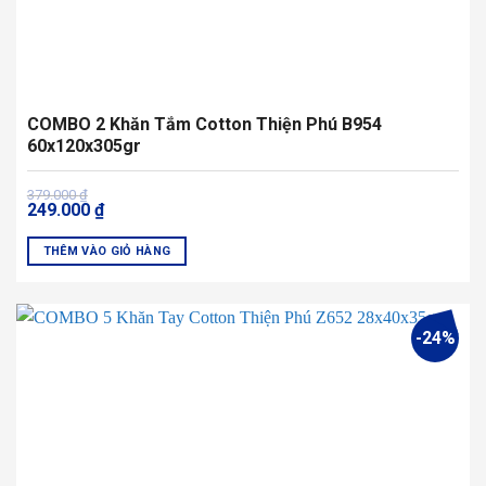
phẩm
COMBO 2 Khăn Tắm Cotton Thiện Phú B954
60x120x305gr
Giá
Giá
379.000
₫
249.000
₫
gốc
hiện
là:
tại
379.000 ₫.
là:
THÊM VÀO GIỎ HÀNG
249.000 ₫.
Sản
phẩm
này
-24%
có
nhiều
biến
thể.
Các
tùy
chọn