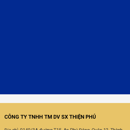
CÔNG TY TNHH TM DV SX THIỆN PHÚ