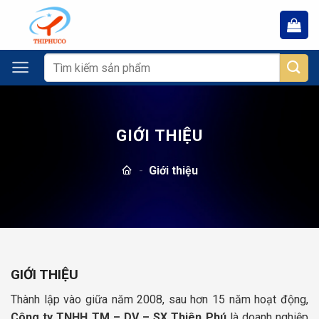
Chuyển
đến
nội
dung
Tìm
kiếm:
GIỚI THIỆU
-
Giới thiệu
GIỚI THIỆU
Thành lập vào giữa năm 2008, sau hơn 15 năm hoạt động,
Công ty TNHH TM – DV – SX Thiên Phú
là doanh nghiệp