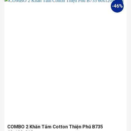
này
-46%
có
nhiều
biến
thể.
Các
tùy
chọn
có
thể
được
chọn
trên
trang
sản
phẩm
COMBO 2 Khăn Tắm Cotton Thiện Phú B735