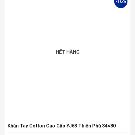
-16%
có
nhiều
biến
thể.
Các
tùy
chọn
có
HẾT HÀNG
thể
được
chọn
trên
trang
sản
phẩm
Khăn Tay Cotton Cao Cấp YJ63 Thiện Phú 34×80