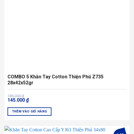
COMBO 5 Khăn Tay Cotton Thiện Phú Z735
28x42x52gr
Giá
Giá
185.000
₫
145.000
₫
gốc
hiện
là:
tại
185.000 ₫.
là:
THÊM VÀO GIỎ HÀNG
145.000 ₫.
Sản
phẩm
này