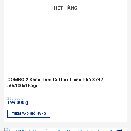
có
HẾT HÀNG
thể
được
chọn
trên
trang
sản
phẩm
COMBO 2 Khăn Tắm Cotton Thiện Phú X742
50x100x185gr
Giá
Giá
269.000
₫
199.000
₫
gốc
hiện
là:
tại
269.000 ₫.
là:
THÊM VÀO GIỎ HÀNG
199.000 ₫.
Sản
phẩm