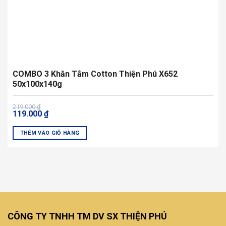
sản
phẩm
COMBO 3 Khăn Tắm Cotton Thiện Phú X652
50x100x140g
Giá
Giá
219.000
₫
119.000
₫
gốc
hiện
là:
tại
219.000 ₫.
là:
THÊM VÀO GIỎ HÀNG
119.000 ₫.
Sản
phẩm
này
có
nhiều
biến
thể.
CÔNG TY TNHH TM DV SX THIỆN PHÚ
Các