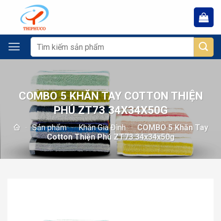
Chuyển
đến
nội
dung
Tìm
kiếm:
COMBO 5 KHĂN TAY COTTON THIỆN
PHÚ ZT73 34X34X50G
-
Sản phẩm
-
Khăn Gia Đình
-
COMBO 5 Khăn Tay
Cotton Thiện Phú ZT73 34x34x50g