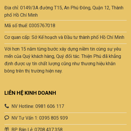
tùy
Địa chỉ: 0149/3A đường T15, An Phú Đông, Quận 12, Thành
chọn
có
phố Hồ Chí Minh
thể
Mã số thuế: 0305767018
được
chọn
Cơ quan cấp: Sở Kế hoạch và Đầu tư thành phố Hồ Chí Minh
trên
trang
Với hơn 15 năm từng bước xây dựng niềm tin cùng sự yêu
sản
mến của Quý khách hàng, Quý đối tác. Thiện Phú đã khẳng
phẩm
định được uy tín chất lượng cũng như thương hiệu khăn
bông trên thị trường hiện nay.
LIÊN HỆ KINH DOANH
NV Hotline: 0981 606 117
NV Tư Vấn 1: 0395 805 939
BP Bán Lẻ: 0708.437.358