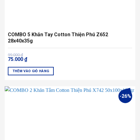
COMBO 5 Khăn Tay Cotton Thiện Phú Z652
28x40x35g
Giá
Giá
99.000
₫
75.000
₫
gốc
hiện
là:
tại
99.000 ₫.
là:
THÊM VÀO GIỎ HÀNG
75.000 ₫.
Sản
phẩm
này
-26%
có
nhiều
biến
thể.
Các
tùy
chọn