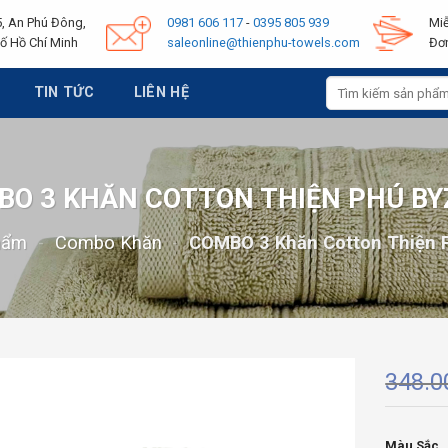
, An Phú Đông,
0981 606 117
-
0395 805 939
Miễ
ố Hồ Chí Minh
saleonline@thienphu-towels.com
Đơn
Tìm
TIN TỨC
LIÊN HỆ
kiếm:
BO 3 KHĂN COTTON THIỆN PHÚ BY
hẩm
-
Combo Khăn
-
COMBO 3 Khăn Cotton Thiện 
348.
Màu Sắc