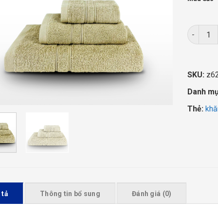
COMBO 3 
SKU:
z6
Danh m
Thẻ:
khă
 tả
Thông tin bổ sung
Đánh giá (0)