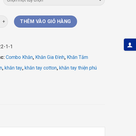
348.000 ₫.
là:
180.000 ₫.
Khăn Cotton Thiện Phú BYZT52 số lượng
THÊM VÀO GIỎ HÀNG
22-1-1
ục:
Combo Khăn
,
Khăn Gia Đình
,
Khăn Tắm
n
,
khăn tay
,
khăn tay cotton
,
khăn tay thiện phú