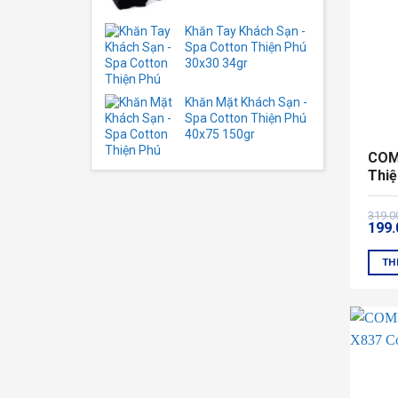
Khăn Tay Khách Sạn -
Spa Cotton Thiện Phú
30x30 34gr
Khăn Mặt Khách Sạn -
Spa Cotton Thiện Phú
40x75 150gr
COM
Thiệ
Giá
Giá
319.
199
gốc
hiện
là:
tại
319.
là:
TH
199.
Sản
phẩ
này
có
nhiề
biến