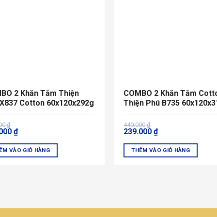
thể.
Các
tùy
chọn
có
thể
được
chọn
BO 2 Khăn Tắm Thiện
COMBO 2 Khăn Tắm Cott
trên
 X837 Cotton 60x120x292g
Thiện Phú B735 60x120x
trang
sản
Giá
Giá
000
₫
440.000
₫
m
phẩm
.000
₫
239.000
₫
gốc
hiện
là:
tại
000 ₫.
440.000 ₫.
là:
ÊM VÀO GIỎ HÀNG
THÊM VÀO GIỎ HÀNG
000 ₫.
239.000 ₫.
Sản
phẩm
này
có
nhiều