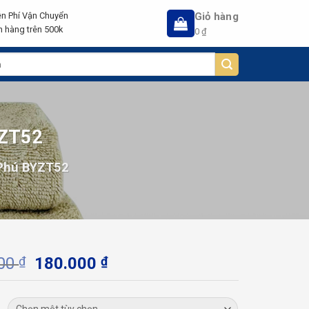
Giỏ hàng
n Phí Vận Chuyển
 hàng trên 500k
0
₫
ZT52
Phú BYZT52
Giá
Giá
000
₫
180.000
₫
gốc
hiện
là:
tại