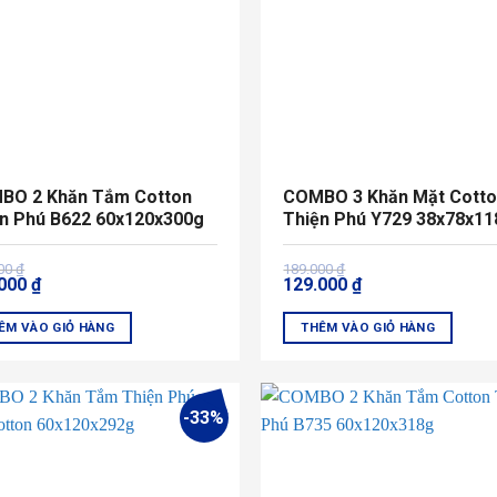
BO 2 Khăn Tắm Cotton
COMBO 3 Khăn Mặt Cott
n Phú B622 60x120x300g
Thiện Phú Y729 38x78x11
Giá
Giá
000
₫
189.000
₫
.000
₫
129.000
₫
gốc
hiện
là:
tại
000 ₫.
189.000 ₫.
là:
ÊM VÀO GIỎ HÀNG
THÊM VÀO GIỎ HÀNG
000 ₫.
129.000 ₫.
Sản
m
phẩm
này
-33%
có
u
nhiều
biến