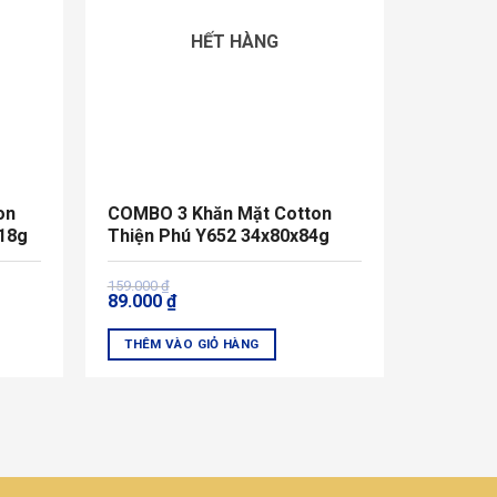
thể.
Các
HẾT HÀNG
tùy
chọn
có
thể
được
chọn
on
COMBO 3 Khăn Mặt Cotton
trên
318g
Thiện Phú Y652 34x80x84g
trang
sản
Giá
Giá
159.000
₫
phẩm
89.000
₫
gốc
hiện
là:
tại
159.000 ₫.
là:
THÊM VÀO GIỎ HÀNG
89.000 ₫.
Sản
phẩm
này
có
nhiều