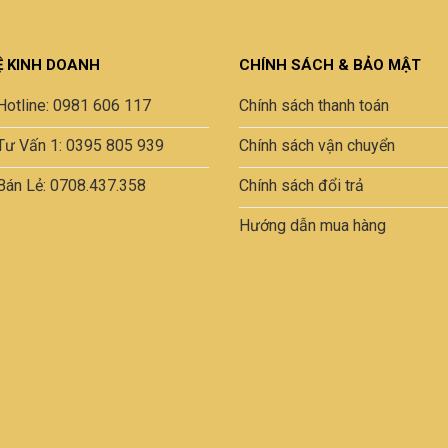
biến
thể.
Các
Ệ KINH DOANH
CHÍNH SÁCH & BẢO MẬT
tùy
chọn
Hotline: 0981 606 117
Chính sách thanh toán
có
thể
Tư Vấn 1: 0395 805 939
Chính sách vận chuyển
được
Bán Lẻ: 0708.437.358
Chính sách đổi trả
chọn
trên
Hướng dẫn mua hàng
trang
sản
phẩm