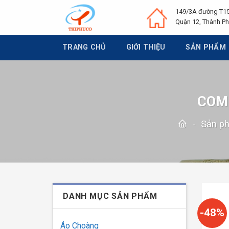
Chuyển
149/3A đường T15
đến
Quận 12, Thành Ph
nội
dung
TRANG CHỦ
GIỚI THIỆU
SẢN PHẨM
COM
-
Sản p
DANH MỤC SẢN PHẨM
-48%
Áo Choàng