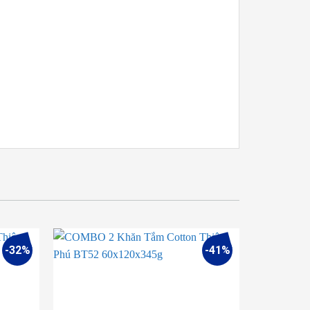
-32%
-41%