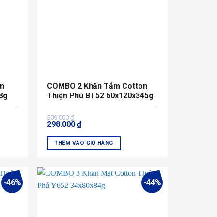
on
COMBO 2 Khăn Tắm Cotton
8g
Thiện Phú BT52 60x120x345g
Giá
Giá
509.000
₫
298.000
₫
gốc
hiện
là:
tại
509.000 ₫.
là:
THÊM VÀO GIỎ HÀNG
298.000 ₫.
Sản
phẩm
này
-46%
-44%
có
nhiều
biến