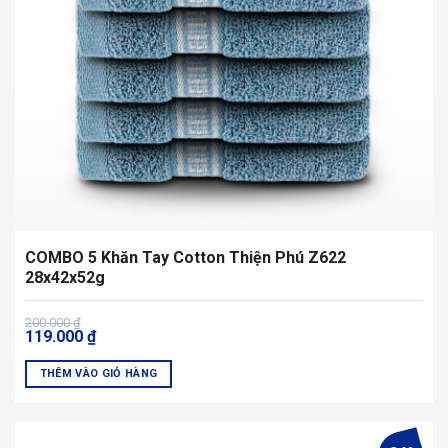
thể
được
chọn
trên
trang
sản
phẩm
COMBO 5 Khăn Tay Cotton Thiện Phú Z622
28x42x52g
Giá
Giá
200.000
₫
119.000
₫
gốc
hiện
là:
tại
200.000 ₫.
là:
THÊM VÀO GIỎ HÀNG
119.000 ₫.
Sản
phẩm
này