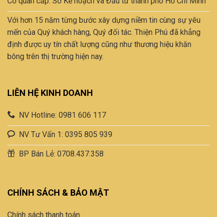
Cơ quan cấp: Sở Kế hoạch và Đầu tư thành phố Hồ Chí Minh
trên
trang
Với hơn 15 năm từng bước xây dựng niềm tin cùng sự yêu
sản
mến của Quý khách hàng, Quý đối tác. Thiện Phú đã khẳng
phẩm
định được uy tín chất lượng cũng như thương hiệu khăn
bông trên thị trường hiện nay.
LIÊN HỆ KINH DOANH
NV Hotline: 0981 606 117
NV Tư Vấn 1: 0395 805 939
BP Bán Lẻ: 0708.437.358
CHÍNH SÁCH & BẢO MẬT
Chính sách thanh toán