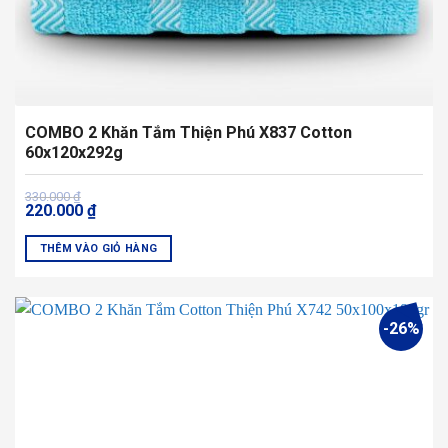
phẩm
COMBO 2 Khăn Tắm Thiện Phú X837 Cotton
60x120x292g
Giá
Giá
330.000
₫
220.000
₫
gốc
hiện
là:
tại
330.000 ₫.
là:
THÊM VÀO GIỎ HÀNG
220.000 ₫.
-26%