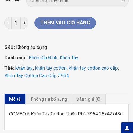
223.000 ₫.
là:
Màu Sắc
128.000 ₫.
COMBO 5 Khăn Tay Cotton Thiện Phú Z954 28x42x48g số lượn
THÊM VÀO GIỎ HÀNG
SKU:
Không áp dụng
Danh mục:
Khăn Gia Đình
,
Khăn Tay
Thẻ:
khăn tay
,
khăn tay cotton
,
khăn tay cotton cao cấp
,
Khăn Tay Cotton Cao Cấp Z954
Mô tả
Thông tin bổ sung
Đánh giá (0)
COMBO 5 Khăn Tay Cotton Thiện Phú Z954 28x42x48g