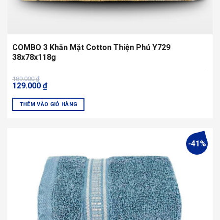
COMBO 3 Khăn Mặt Cotton Thiện Phú Y729
38x78x118g
Giá
Giá
189.000
₫
129.000
₫
gốc
hiện
là:
tại
189.000 ₫.
là:
THÊM VÀO GIỎ HÀNG
129.000 ₫.
Sản
phẩm
này
-41%
có
nhiều
biến
thể.
Các
tùy
chọn
có