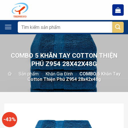
Chuyển
đến
nội
dung
Tìm
kiếm:
COMBO 5 KHĂN TAY COTTON THIỆN
PHÚ Z954 28X42X48G
-
Sản phẩm
-
Khăn Gia Đình
-
COMBO 5 Khăn Tay
Cotton Thiện Phú Z954 28x42x48g
-43%