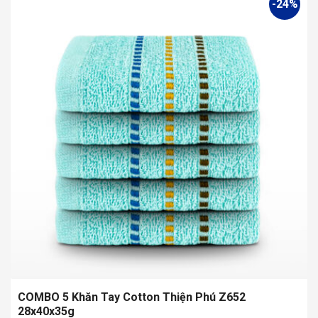
-24%
có
nhiều
biến
thể.
Các
tùy
chọn
có
thể
được
chọn
trên
trang
sản
phẩm
COMBO 5 Khăn Tay Cotton Thiện Phú Z652
28x40x35g