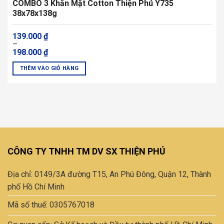
COMBO 3 Khăn Mặt Cotton Thiện Phú Y735
38x78x138g
Khoảng
139.000
₫
giá:
–
từ
198.000
₫
139.000 ₫
đến
THÊM VÀO GIỎ HÀNG
198.000 ₫
Sản
phẩm
này
có
nhiều
biến
thể.
CÔNG TY TNHH TM DV SX THIỆN PHÚ
Các
tùy
Địa chỉ: 0149/3A đường T15, An Phú Đông, Quận 12, Thành
chọn
có
phố Hồ Chí Minh
thể
Mã số thuế: 0305767018
được
chọn