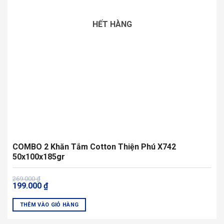
HẾT HÀNG
COMBO 2 Khăn Tắm Cotton Thiện Phú X742
50x100x185gr
Giá
Giá
269.000
₫
199.000
₫
gốc
hiện
là:
tại
269.000 ₫.
là:
THÊM VÀO GIỎ HÀNG
199.000 ₫.
Sản