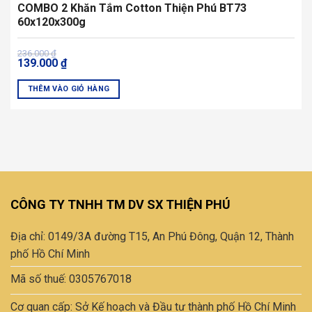
COMBO 2 Khăn Tắm Cotton Thiện Phú BT73
60x120x300g
Giá
Giá
236.000
₫
139.000
₫
gốc
hiện
là:
tại
236.000 ₫.
là:
THÊM VÀO GIỎ HÀNG
139.000 ₫.
CÔNG TY TNHH TM DV SX THIỆN PHÚ
Địa chỉ: 0149/3A đường T15, An Phú Đông, Quận 12, Thành
phố Hồ Chí Minh
Mã số thuế: 0305767018
Cơ quan cấp: Sở Kế hoạch và Đầu tư thành phố Hồ Chí Minh