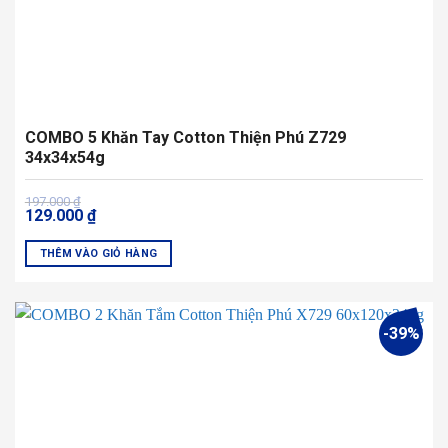
sản
phẩm
COMBO 5 Khăn Tay Cotton Thiện Phú Z729
34x34x54g
Giá
Giá
197.000
₫
129.000
₫
gốc
hiện
là:
tại
197.000 ₫.
là:
THÊM VÀO GIỎ HÀNG
129.000 ₫.
Sản
phẩm
này
-39%
có
nhiều
biến
thể.
Các
tùy