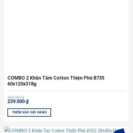
có
thể
được
chọn
trên
trang
sản
phẩm
COMBO 2 Khăn Tắm Cotton Thiện Phú B735
60x120x318g
Giá
Giá
440.000
₫
239.000
₫
gốc
hiện
là:
tại
440.000 ₫.
là:
THÊM VÀO GIỎ HÀNG
239.000 ₫.
Sản
phẩm
này