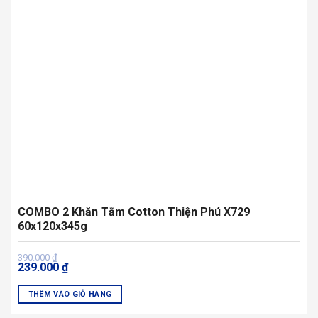
chọn
có
thể
được
chọn
trên
trang
sản
phẩm
COMBO 2 Khăn Tắm Cotton Thiện Phú X729
60x120x345g
Giá
Giá
390.000
₫
239.000
₫
gốc
hiện
là:
tại
390.000 ₫.
là:
THÊM VÀO GIỎ HÀNG
239.000 ₫.
Sản