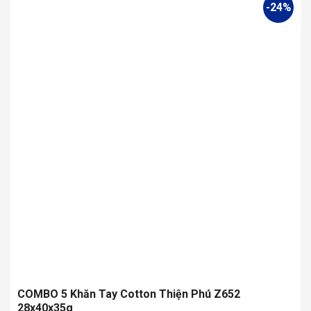
-24%
có
nhiều
biến
thể.
Các
tùy
chọn
có
thể
được
chọn
trên
trang
sản
phẩm
COMBO 5 Khăn Tay Cotton Thiện Phú Z652
28x40x35g