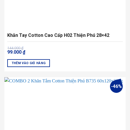
Khăn Tay Cotton Cao Cấp H02 Thiện Phú 28×42
Giá
Giá
144.000
₫
99.000
₫
gốc
hiện
là:
tại
144.000 ₫.
là:
THÊM VÀO GIỎ HÀNG
99.000 ₫.
Sản
phẩm
này
-46%
có
nhiều
biến
thể.
Các
tùy
chọn