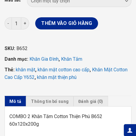
189.000 ₫.
là:
Màu Sắc
129.000 ₫.
COMBO 2 Khăn Tắm Cotton Thiện Phú B652 60x120x200g số l
THÊM VÀO GIỎ HÀNG
SKU:
B652
Danh mục:
Khăn Gia Đình
,
Khăn Tắm
Thẻ:
khăn mặt
,
khăn mặt cotton cao cấp
,
Khăn Mặt Cotton
Cao Cấp Y652
,
khăn mặt thiện phú
Mô tả
Thông tin bổ sung
Đánh giá (0)
COMBO 2 Khăn Tăm Cotton Thiện Phú B652
60x120x200g