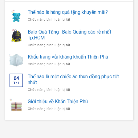
Thế nào là hàng quà tặng khuyến mãi?
ở
Chức năng bình luận bị tắt
Thế
nào
Balo Quà Tặng- Balo Quảng cáo rẻ nhất
là
Tp.HCM
hàng
ở
Chức năng bình luận bị tắt
quà
Balo
tặng
Quà
Khẩu trang vải kháng khuẩn Thiện Phú
khuyến
Tặng-
mãi?
ở
Chức năng bình luận bị tắt
Balo
Khẩu
Quảng
trang
Thế nào là một chiếc áo thun đồng phục tốt
cáo
04
vải
nhất
rẻ
Th1
kháng
nhất
ở
Chức năng bình luận bị tắt
khuẩn
Tp.HCM
Thế
Thiện
nào
Giới thiệu về Khăn Thiện Phú
Phú
là
ở
Chức năng bình luận bị tắt
một
Giới
chiếc
thiệu
áo
về
thun
Khăn
đồng
Thiện
phục